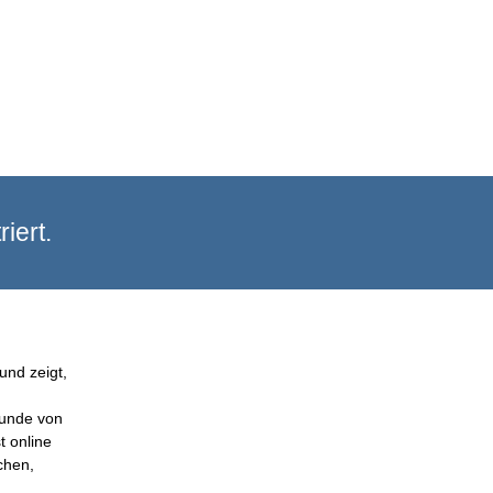
iert.
und zeigt,
Kunde von
t online
chen,