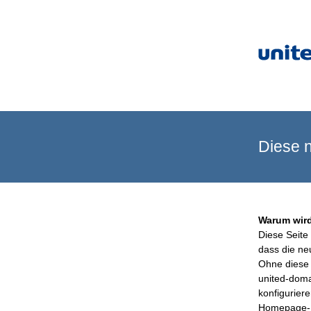
Diese n
Warum wird
Diese Seite 
dass die ne
Ohne diese 
united-doma
konfigurier
Homepage-B